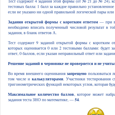
Тест содержит 4 задания этой формы (от № 21 до № 24), кот
тестовых балла: 1 балл за каждое правильно установленное 
если не указано ни одной правильной логической пары или 
Задания открытой формы с коротким ответом
— при в
необходимо вписать полученный числовой результат в той
задания, в бланк ответов А.
Тест содержит 9 заданий открытой формы с коротким 
которых оценивается 0 или 2 тестовыми баллами: будет з
ответ, 0 баллов, если указан неправильный ответ или задан
Решение заданий в черновике не проверяется и не учиты
запрещено
Во время внешнего оценивания
пользоваться 
калькуляторами
том числе и
. Участники тестирования с
тригонометрических функций некоторых углов, которая буде
Максимальное количество баллов
, которое может набр
54
задания теста ЗНО по математике, —
.