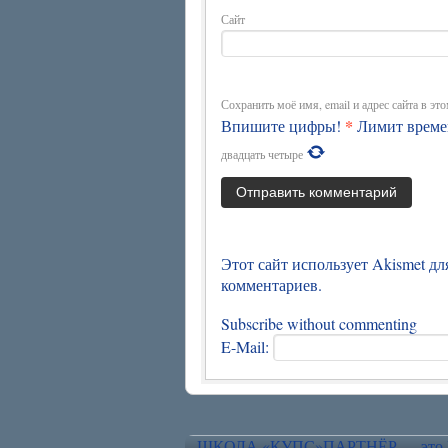
Сайт
Сохранить моё имя, email и адрес сайта в э
*
Впишите цифры!
Лимит време
двадцать четыре
Этот сайт использует Akismet д
комментариев.
Subscribe without commenting
E-Mail:
ШКОЛА «КУПС»
ПАРТНЁР — это