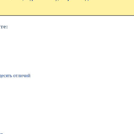
те:
десять отличий
ер