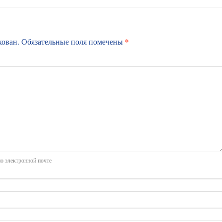
*
кован.
Обязательные поля помечены
о электронной почте