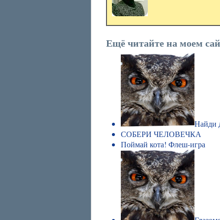
Ещё читайте на моем сай
Найди 
СОБЕРИ ЧЕЛОВЕЧКА
Поймай кота! Флеш-игра
Глазом