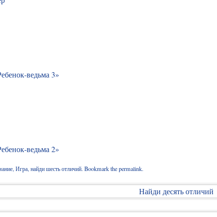
Ребенок-ведьма 3»
Ребенок-ведьма 2»
мание
,
Игра
,
найди шесть отличий
. Bookmark the
permalink
.
Найди десять отличий