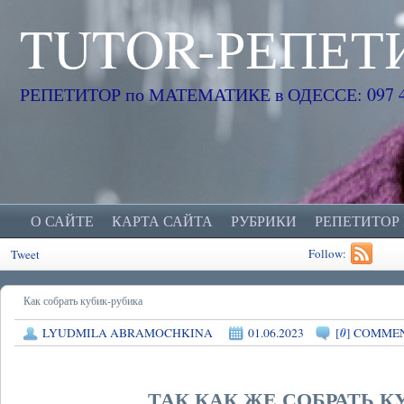
TUTOR-РЕПЕТ
РЕПЕТИТОР по МАТЕМАТИКЕ в ОДЕССЕ: 097 45
О САЙТЕ
КАРТА САЙТА
РУБРИКИ
РЕПЕТИТОР
Follow:
Tweet
Как собрать кубик-рубика
0
LYUDMILA ABRAMOCHKINA
01.06.2023
[
] COMME
ТАК КАК ЖЕ СОБРАТЬ К