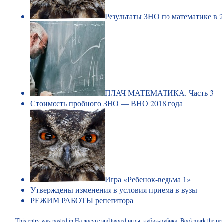
Результаты ЗНО по математике в 
ПЛАЧ МАТЕМАТИКА. Часть 3
Стоимость пробного ЗНО — ВНО 2018 года
Игра «Ребенок-ведьма 1»
Утверждены изменения в условия приема в вузы
РЕЖИМ РАБОТЫ репетитора
This entry was posted in
На досуге
and tagged
игры
,
кубик-рубика
. Bookmark the
pe