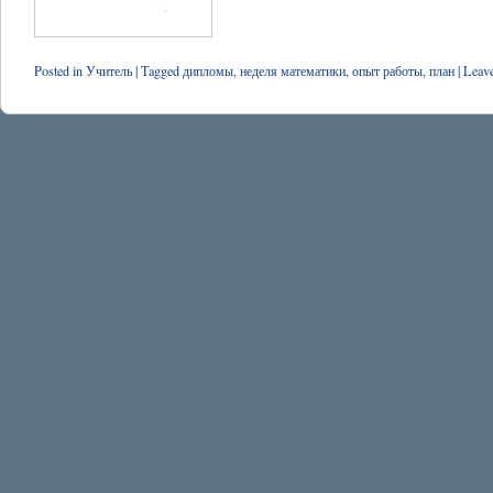
Posted in
Учитель
|
Tagged
дипломы
,
неделя математики
,
опыт работы
,
план
|
Leav