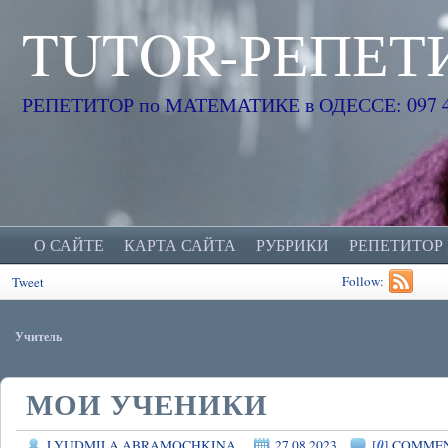
TUTOR-РЕПЕТ
РЕПЕТИТОР по МАТЕМАТИКЕ в ОДЕССЕ: 097 45
О САЙТЕ
КАРТА САЙТА
РУБРИКИ
РЕПЕТИТОР
Follow:
Tweet
Учитель
МОИ УЧЕНИКИ
0
LYUDMILA ABRAMOCHKINA
27.08.2023
[
] COMME