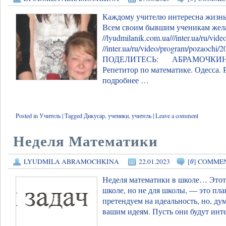
Каждому учителю интересна жизнь 
Всем своим бывшим ученикам желаю
//lyudmilanik.com.ua///inter.ua/ru/vi
//inter.ua/ru/video/program/pozaoch
ПОДЕЛИТЕСЬ: АБРАМОЧКИН
Репетитор по математике. Одесса. 
подробнее …
Posted in
Учитель
|
Tagged
Дикусар
,
ученики
,
учитель
|
Leave a comment
Неделя Математики
0
LYUDMILA ABRAMOCHKINA
22.01.2023
[
] COMME
Неделя математики в школе… Этот 
школе, но не для школы, — это пла
претендуем на идеальность, но, ду
вашим идеям. Пусть они будут инт