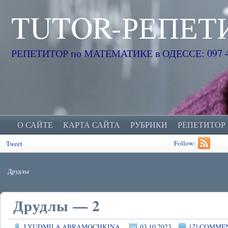
TUTOR-РЕПЕТ
РЕПЕТИТОР по МАТЕМАТИКЕ в ОДЕССЕ: 097 45
О САЙТЕ
КАРТА САЙТА
РУБРИКИ
РЕПЕТИТОР
Follow:
Tweet
Друдлы
Друдлы — 2
2
LYUDMILA ABRAMOCHKINA
03.10.2023
[
] COMME