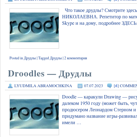
Что такое друдлы? Смотрите
НИКОЛАЕВНА. Репетитор по матем
Skype и на дому, подробнее ЗДЕС
Posted in
Друдлы
|
Tagged
Друдлы
|
2 комментария
Droodles — Друдлы
6
LYUDMILA ABRAMOCHKINA
07.07.2023
[
] COMME
Doodle — каракули Drawing — рисун
далеком 1950 году (может быть, ч
продюсером Леонардом Стерном и
придумано название игры-развивал
имели …