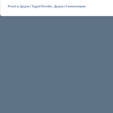
Posted in
Друдлы
|
Tagged
Droodles
,
Друдлы
|
6 комментариев