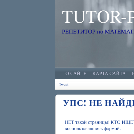
TUTOR-
РЕПЕТИТОР по МАТЕМАТИК
О САЙТЕ
КАРТА САЙТА
Tweet
УПС! НЕ НАЙД
НЕТ такой страницы! КТО ИЩЕТ
воспользовавшись формой: