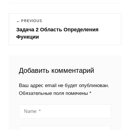
← PREVIOUS
Навигация
Задача 2 Область Определения
Previous
по
Функции
post:
записям
Добавить комментарий
Ваш адрес email не будет опубликован.
Обязательные поля помечены
*