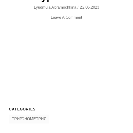
Author
Lyudmula Abramochkina
/
Posted
22.06.2023
On
Leave A Comment
CATEGORIES
ТРИГОНОМЕТРИЯ